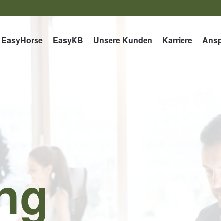
EasyHorse
EasyKB
Unsere Kunden
Karriere
Ansp
ing