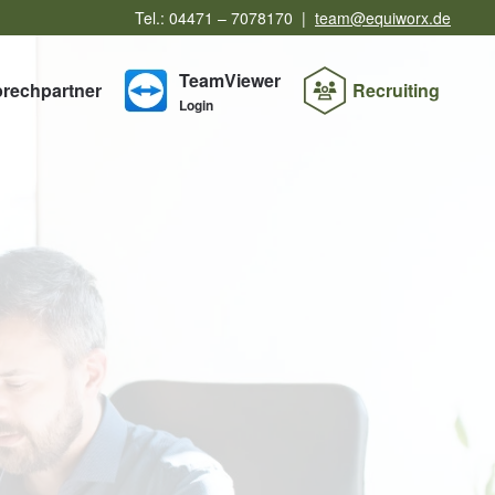
Tel.: 04471 – 7078170 |
team@equiworx.de
TeamViewer
rechpartner
Recruiting
Login