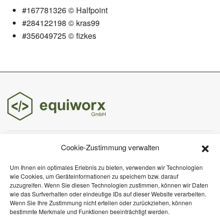
#167781326 © Halfpoint
#284122198 © kras99
#356049725 © fizkes
Osterstraße 32
Cookie-Zustimmung verwalten
49661 Cloppenburg
Um Ihnen ein optimales Erlebnis zu bieten, verwenden wir Technologien
wie Cookies, um Geräteinformationen zu speichern bzw. darauf
zuzugreifen. Wenn Sie diesen Technologien zustimmen, können wir Daten
wie das Surfverhalten oder eindeutige IDs auf dieser Website verarbeiten.
04471 – 7078170
Wenn Sie Ihre Zustimmung nicht erteilen oder zurückziehen, können
bestimmte Merkmale und Funktionen beeinträchtigt werden.
team@equiworx.de