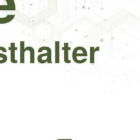
e
thalter