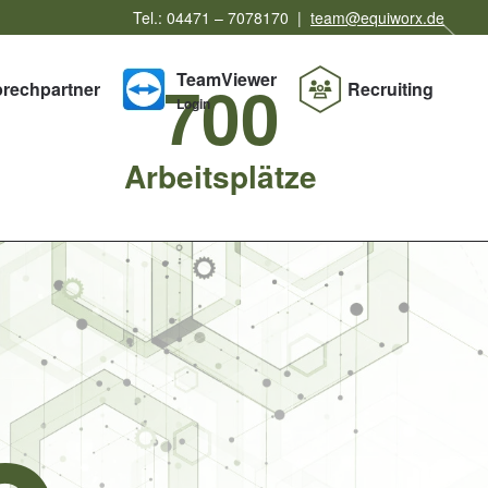
Tel.: 04471 – 7078170 |
team@equiworx.de
TeamViewer
700
rechpartner
Recruiting
Login
Arbeitsplätze