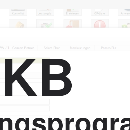
yKB
ungsprogr