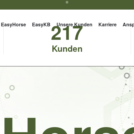
equiworx
217
EasyHorse
EasyKB
Unsere Kunden
Karriere
Ansp
Kunden